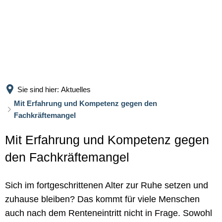
UNSERE PARTNER
FACHKRÄFTE
Hintergrund und Ziele
Kontakt
Suche
LEBEN UND ARBEITEN
Mitglieder
Projektbausteine
WINTERSAISON
Ausbildung im Tourismus
Inner Circle
Wein-Kulinarik-Reise
Nachfolger gesucht
Mitglied werden
Broschüre
Winterkalender
Sie sind hier:
Aktuelles
Abfrage
Mit Erfahrung und Kompetenz gegen den
Fachkräftemangel
Mit Erfahrung und Kompetenz gegen
den Fachkräftemangel
Sich im fortgeschrittenen Alter zur Ruhe setzen und
zuhause bleiben? Das kommt für viele Menschen
auch nach dem Renteneintritt nicht in Frage. Sowohl