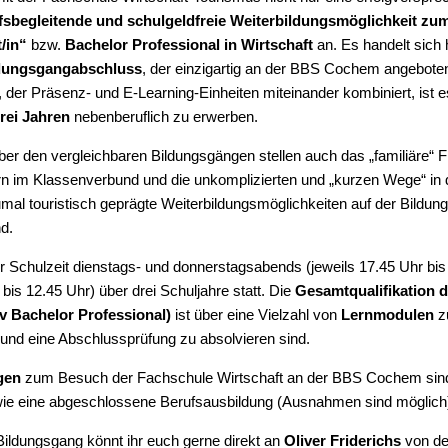
sbegleitende und schulgeldfreie
Weiterbildungsmöglichkeit
zum
/in“
bzw.
Bachelor Professional in Wirtschaft
an. Es handelt sich
dungsgangabschluss
, der einzigartig an der BBS Cochem angebote
 der Präsenz- und E-Learning-Einheiten miteinander kombiniert, ist e
rei Jahren
nebenberuflich zu erwerben.
ber den vergleichbaren Bildungsgängen stellen auch das „familiäre“ Fl
rn im Klassenverbund und die unkomplizierten und „kurzen Wege“ in
al touristisch geprägte Weiterbildungsmöglichkeiten auf der Bildung
d.
der Schulzeit dienstags- und donnerstagsabends (jeweils 17.45 Uhr bi
bis 12.45 Uhr) über drei Schuljahre statt. Die
Gesamtqualifikation d
iv Bachelor Professional)
ist über eine Vielzahl von
Lernmodulen
zu
 und eine Abschlussprüfung zu absolvieren sind.
gen
zum Besuch der Fachschule Wirtschaft an der BBS Cochem sind ei
ie eine abgeschlossene Berufsausbildung (Ausnahmen sind möglich
ildungsgang könnt ihr euch gerne direkt an
Oliver Friderichs
von d