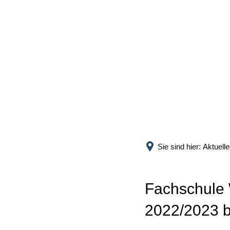
PROJEKTINFO
UNSERE PAR
Hintergrund und Ziele
Mitglieder
Projektbausteine
Inner Circle
Sie sind hier:
Aktuell
Mitglied werde
Fachschule W
2022/2023 