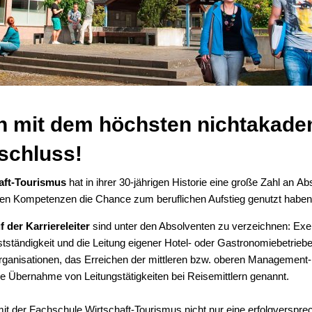
ch mit dem höchsten nichtakad
schluss!
aft-Tourismus
hat in ihrer 30-jährigen Historie eine große Zahl an
Abs
nen Kompetenzen die Chance zum beruflichen Aufstieg genutzt haben
 der Karriereleiter
sind unter den Absolventen zu verzeichnen: Exe
stständigkeit und die Leitung eigener Hotel- oder Gastronomiebetriebe,
rganisationen, das Erreichen der mittleren bzw. oberen Management
ie Übernahme von Leitungstätigkeiten bei Reisemittlern genannt.
t der Fachschule Wirtschaft-Tourismus nicht nur eine erfolgverspr