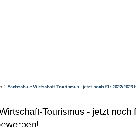
TNER
FACHKRÄFTE
LEBEN UND
Ausbildung im Tourismus
Wein-Kulina
Azubi g
Nachfolger gesucht
Imagefi
es
Fachschule Wirtschaft-Tourismus - jetzt noch für 2022/2023
n
irtschaft-Tourismus - jetzt noch 
bewerben!